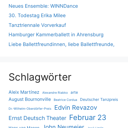
Neues Ensemble: WINNDance
30. Todestag Erika Milee
Tanztriennale Vorverkauf
Hamburger Kammerballett in Ahrensburg
Liebe Ballettfreundinnen, liebe Ballettfreunde,
Schlagwörter
Aleix Martínez
arte
Alexandre Riabko
August Bournonville
Deutscher Tanzpreis
Beatrice Cordua
Edvin Revazov
Dr.-Wilhelm-Oberdörfer-Preis
Februar 23
Ernst Deutsch Theater
John Neumeier
Hans van Manen