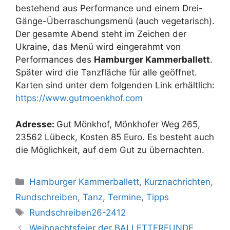
bestehend aus Performance und einem Drei-
Gänge-Überraschungsmenü (auch vegetarisch).
Der gesamte Abend steht im Zeichen der
Ukraine, das Menü wird eingerahmt von
Performances des
Hamburger Kammerballett
.
Später wird die Tanzfläche für alle geöffnet.
Karten sind unter dem folgenden Link erhältlich:
https://www.gutmoenkhof.com
Adresse:
Gut Mönkhof, Mönkhofer Weg 265,
23562 Lübeck, Kosten 85 Euro. Es besteht auch
die Möglichkeit, auf dem Gut zu übernachten.
Kategorien
Hamburger Kammerballett
,
Kurznachrichten
,
Rundschreiben
,
Tanz
,
Termine
,
Tipps
Schlagwörter
Rundschreiben26-2412
Weihnachtsfeier der BALLETTFREUNDE