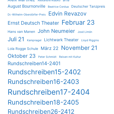
arte
Alexandre Riabko
August Bournonville
Deutscher Tanzpreis
Beatrice Cordua
Edvin Revazov
Dr.-Wilhelm-Oberdörfer-Preis
Februar 23
Ernst Deutsch Theater
John Neumeier
Hans van Manen
José Limón
Juli 21
Lichtwark Theater
Kampnagel
Lloyd Riggins
November 21
März 22
Lola Rogge Schule
Oktober 23
Peter Schmidt
Reisen mit Kultur
Rundschreiben14-2401
Rundschreiben15-2402
Rundschreiben16-2403
Rundschreiben17-2404
Rundschreiben18-2405
Rundschreiben26-2412