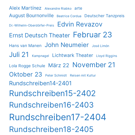
Aleix Martínez
arte
Alexandre Riabko
August Bournonville
Deutscher Tanzpreis
Beatrice Cordua
Edvin Revazov
Dr.-Wilhelm-Oberdörfer-Preis
Februar 23
Ernst Deutsch Theater
John Neumeier
Hans van Manen
José Limón
Juli 21
Lichtwark Theater
Kampnagel
Lloyd Riggins
November 21
März 22
Lola Rogge Schule
Oktober 23
Peter Schmidt
Reisen mit Kultur
Rundschreiben14-2401
Rundschreiben15-2402
Rundschreiben16-2403
Rundschreiben17-2404
Rundschreiben18-2405