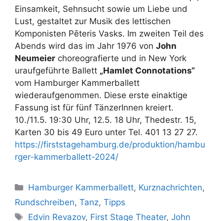
Einsamkeit, Sehnsucht sowie um Liebe und
Lust, gestaltet zur Musik des lettischen
Komponisten Pēteris Vasks. Im zweiten Teil des
Abends wird das im Jahr 1976 von
John
Neumeier
choreografierte und in New York
uraufgeführte Ballett
„Hamlet Connotations“
vom Hamburger Kammerballett
wiederaufgenommen. Diese erste einaktige
Fassung ist für fünf TänzerInnen kreiert.
10./11.5. 19:30 Uhr, 12.5. 18 Uhr, Thedestr. 15,
Karten 30 bis 49 Euro unter Tel. 401 13 27 27.
https://firststagehamburg.de/produktion/hambu
rger-kammerballett-2024/
Kategorien
Hamburger Kammerballett
,
Kurznachrichten
,
Rundschreiben
,
Tanz
,
Tipps
Schlagwörter
Edvin Revazov
,
First Stage Theater
,
John