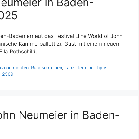
Neumeier in Baden-
2025
den-Baden erneut das Festival „The World of John
dänische Kammerballett zu Gast mit einem neuen
lla Rothschild.
rznachrichten
,
Rundschreiben
,
Tanz
,
Termine
,
Tipps
4-2509
John Neumeier in Baden-