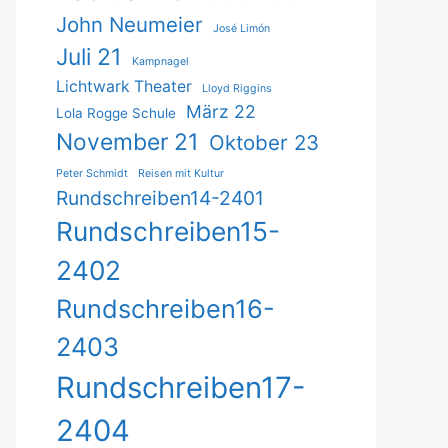
John Neumeier
José Limón
Juli 21
Kampnagel
Lichtwark Theater
Lloyd Riggins
März 22
Lola Rogge Schule
November 21
Oktober 23
Peter Schmidt
Reisen mit Kultur
Rundschreiben14-2401
Rundschreiben15-
2402
Rundschreiben16-
2403
Rundschreiben17-
2404