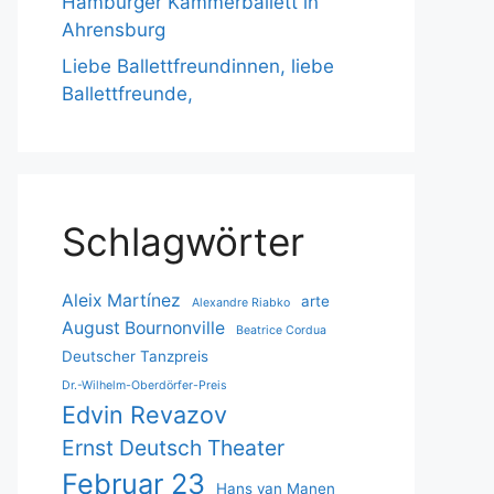
Hamburger Kammerballett in
Ahrensburg
Liebe Ballettfreundinnen, liebe
Ballettfreunde,
Schlagwörter
Aleix Martínez
arte
Alexandre Riabko
August Bournonville
Beatrice Cordua
Deutscher Tanzpreis
Dr.-Wilhelm-Oberdörfer-Preis
Edvin Revazov
Ernst Deutsch Theater
Februar 23
Hans van Manen