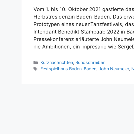
Vom 1. bis 10. Oktober 2021 gastierte das
Herbstresidenzin Baden-Baden. Das erwe
Prototypen eines neuenTanzfestivals, da
Intendant Benedikt Stampaab 2022 in Bad
Pressekonferenz erläuterte John Neumeier
nie Ambitionen, ein Impresario wie Serg
Kategorien
Kurznachrichten
,
Rundschreiben
Schlagwörter
Festspielhaus Baden-Baden
,
John Neumeier
,
N