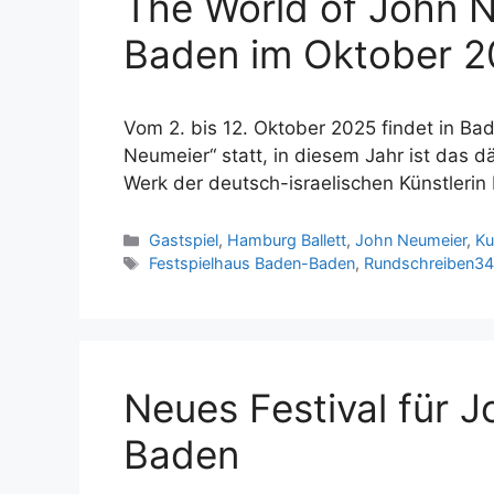
The World of John 
Baden im Oktober 
Vom 2. bis 12. Oktober 2025 findet in Ba
Neumeier“ statt, in diesem Jahr ist das 
Werk der deutsch-israelischen Künstlerin E
Kategorien
Gastspiel
,
Hamburg Ballett
,
John Neumeier
,
Ku
Schlagwörter
Festspielhaus Baden-Baden
,
Rundschreiben3
Neues Festival für 
Baden