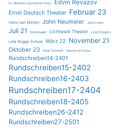
Edvin Revazov
Dr.-Wilhelm-Oberdörfer-Preis
Februar 23
Ernst Deutsch Theater
John Neumeier
Hans van Manen
José Limón
Juli 21
Lichtwark Theater
Kampnagel
Lloyd Riggins
November 21
März 22
Lola Rogge Schule
Oktober 23
Peter Schmidt
Reisen mit Kultur
Rundschreiben14-2401
Rundschreiben15-2402
Rundschreiben16-2403
Rundschreiben17-2404
Rundschreiben18-2405
Rundschreiben26-2412
Rundschreiben27-2501